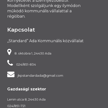
környezetet a szennyeződestől.
Modellként szolgáljunk egy ilymódon
működő kommunális vállalattal a
régióban.
Kapcsolat
„Standard” Ada Kommunális közvállalat
8. oktobra 1, 24430 Ada
024/851-834
jkpstandardada@gmail.com
Gazdasági szektor
Lenin utca 8, 24430 Ada
024/851-721