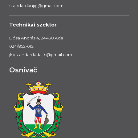
standardknjig@gmail.com
Technikai szektor
Dósa András 4, 24430 Ada
024/852-012
jkpstandardada.ts@gmail.com
Osnivač